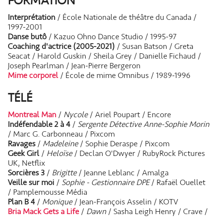
FORMATION
Interprétation
/ École Nationale de théâtre du Canada /
1997-2001
Danse butô
/ Kazuo Ohno Dance Studio / 1995-97
Coaching d'actrice (2005-2021)
/ Susan Batson / Greta
Seacat / Harold Guskin / Sheila Grey / Danielle Fichaud /
Joseph Pearlman / Jean-Pierre Bergeron
Mime corporel
/ École de mime Omnibus / 1989-1996
TÉLÉ
Montreal Man
/
Nycole
/ Ariel Poupart / Encore
Indéfendable 2 à 4
/
Sergente Détective Anne-Sophie Morin
/ Marc G. Carbonneau / Pixcom
Ravages
/
Madeleine
/ Sophie Deraspe / Pixcom
Geek Girl
/
Heloïse
/ Declan O'Dwyer / RubyRock Pictures
UK, Netflix
Sorcières 3
/
Brigitte
/ Jeanne Leblanc / Amalga
Veille sur moi
/
Sophie - Gestionnaire DPE
/ Rafaël Ouellet
/ Pamplemousse Média
Plan B 4
/
Monique
/ Jean-François Asselin / KOTV
Bria Mack Gets a Life
/
Dawn
/ Sasha Leigh Henry / Crave /