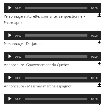
Lecteur
audio
00:00
00:00
Personnage naturelle, souriante, se questionne -
Pharmaprix
Lecteur
audio
00:00
00:00
Personnage - Desjardins
Lecteur
audio
00:00
00:00
Annonceure- Gouvernement du Québec
Lecteur
audio
00:00
00:00
Annonceure - Messmer marché espagnol
Lecteur
audio
00:00
00:00