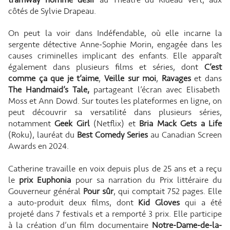
côtés de Sylvie Drapeau.
On peut la voir dans Indéfendable, où elle incarne la
sergente détective Anne-Sophie Morin, engagée dans les
causes criminelles implicant des enfants. Elle apparaît
également dans plusieurs films et séries, dont
C’est
comme ça que je t’aime
,
Veille sur moi
,
Ravages
et dans
The Handmaid’s Tale,
partageant l’écran avec Elisabeth
Moss et Ann Dowd.
Sur toutes les plateformes en ligne, on
peut découvrir sa versatilité dans plusieurs séries,
notamment
Geek Girl
(Netflix) et
Bria Mack Gets a Life
(Roku), lauréat du
Best Comedy Series
au Canadian Screen
Awards en 2024.
Catherine travaille en voix depuis plus de 25 ans et a reçu
le
prix Euphonia
pour sa narration du Prix littéraire du
Gouverneur général
Pour sûr
, qui comptait 752 pages. Elle
a auto-produit deux films, dont
Kid Gloves
qui a été
projeté dans 7 festivals et a remporté 3 prix. Elle participe
à la création d’un film documentaire
Notre-Dame-de-la-