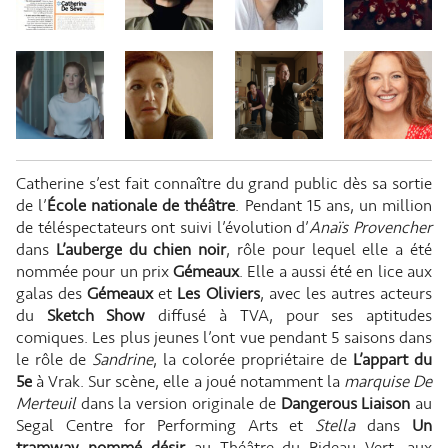
Catherine s’est fait connaître du grand public dès sa sortie
de l’
École nationale de théâtre
. Pendant 15 ans, un million
de téléspectateurs ont suivi l’évolution d’
Anaïs Provencher
dans
L’auberge du chien noir
, rôle pour lequel elle a été
nommée pour un prix
Gémeaux
. Elle a aussi été en lice aux
galas des
Gémeaux
et
Les Oliviers
, avec les autres acteurs
du
Sketch Show
diffusé à TVA, pour ses aptitudes
comiques. Les plus jeunes l’ont vue pendant 5 saisons dans
le rôle de
Sandrine
, la colorée propriétaire de
L’appart du
5e
à Vrak. Sur scène, elle a joué notamment la
marquise De
Merteuil
dans la version originale de
Dangerous Liaison
au
Segal Centre for Performing Arts et
Stella
dans
Un
tramway nommé désir
au Théâtre du Rideau Vert, aux