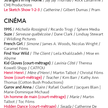
Strangers in my Home
/
Jay Jay Thurnau
/ Rock Laflamme /
CMJ Productions
Le Sketch Show 1-2-3
/
Catherine
/ Gilbert Dumas / Pram
CINÉMA
1995
/
Michelle Rossignol
/ Ricardo Trogi / Sphere Media
Suze
/
Serveuse québécoise
/ Dane Clark / Lindsay Stewart
/ Wildling Pictures
French Girl
/
Simone
/ James A. Woods, Nicolas Wright /
Caramel Films
Find Your Wild
/
The Client
/ Leila Khalilzadeh / Mise en
Abyme
Kid Gloves (court-métrage)
/
Lavinia Côté
/ Theresa
Kowell-Shipp / CATFOU
Henri Henri
/
Mère d'Henri
/ Martin Talbot / Christal Films
Snow (court-métrage)
/
Teacher
/ Kim Barr / Kathy Ann
Thomas (Cotton Bush Productions)
Gurov and Anna
/
Claire
/ Rafaël Ouellet / Jacques Blain |
Marie-Dominique Michaud
Un homme de main (court-métrage)
/
Marie
/ Martin
Talbot / Toc Films
Hidden Dance (court-métrage)
/
Swada
/ Catherine De