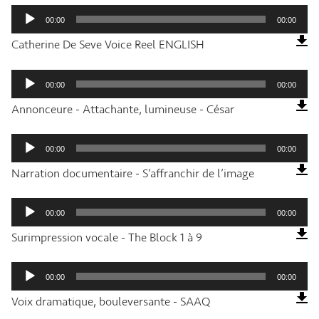
Lecteur
audio
00:00
00:00
Catherine De Seve Voice Reel ENGLISH
Lecteur
audio
00:00
00:00
Annonceure - Attachante, lumineuse - César
Lecteur
audio
00:00
00:00
Narration documentaire - S’affranchir de l’image
Lecteur
audio
00:00
00:00
Surimpression vocale - The Block 1 à 9
Lecteur
audio
00:00
00:00
Voix dramatique, bouleversante - SAAQ