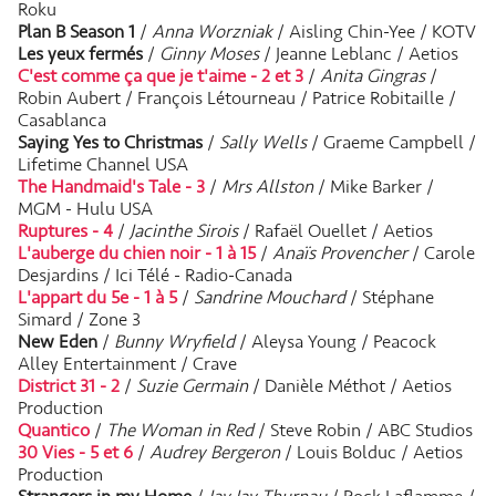
Roku
Plan B Season 1
/
Anna Worzniak
/ Aisling Chin-Yee / KOTV
Les yeux fermés
/
Ginny Moses
/ Jeanne Leblanc / Aetios
C'est comme ça que je t'aime - 2 et 3
/
Anita Gingras
/
Robin Aubert / François Létourneau / Patrice Robitaille /
Casablanca
Saying Yes to Christmas
/
Sally Wells
/ Graeme Campbell /
Lifetime Channel USA
The Handmaid's Tale - 3
/
Mrs Allston
/ Mike Barker /
MGM - Hulu USA
Ruptures - 4
/
Jacinthe Sirois
/ Rafaël Ouellet / Aetios
L'auberge du chien noir - 1 à 15
/
Anaïs Provencher
/ Carole
Desjardins / Ici Télé - Radio-Canada
L'appart du 5e - 1 à 5
/
Sandrine Mouchard
/ Stéphane
Simard / Zone 3
New Eden
/
Bunny Wryfield
/ Aleysa Young / Peacock
Alley Entertainment / Crave
District 31 - 2
/
Suzie Germain
/ Danièle Méthot / Aetios
Production
Quantico
/
The Woman in Red
/ Steve Robin / ABC Studios
30 Vies - 5 et 6
/
Audrey Bergeron
/ Louis Bolduc / Aetios
Production