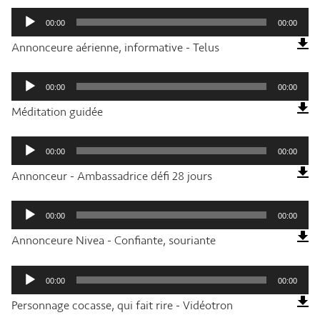
Lecteur
audio
00:00
00:00
Annonceure aérienne, informative - Telus
Lecteur
audio
00:00
00:00
Méditation guidée
Lecteur
audio
00:00
00:00
Annonceur - Ambassadrice défi 28 jours
Lecteur
audio
00:00
00:00
Annonceure Nivea - Confiante, souriante
Lecteur
audio
00:00
00:00
Personnage cocasse, qui fait rire - Vidéotron