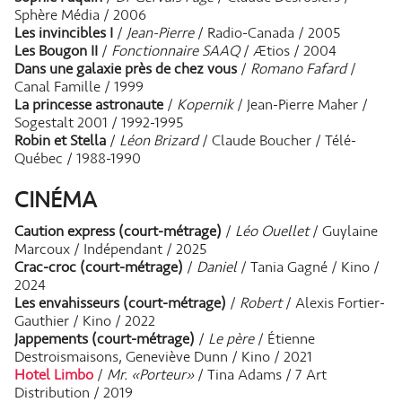
Sphère Média / 2006
Les invincibles I
/
Jean-Pierre
/ Radio-Canada / 2005
Les Bougon II
/
Fonctionnaire SAAQ
/ Ætios / 2004
Dans une galaxie près de chez vous
/
Romano Fafard
/
Canal Famille / 1999
La princesse astronaute
/
Kopernik
/ Jean-Pierre Maher /
Sogestalt 2001 / 1992-1995
Robin et Stella
/
Léon Brizard
/ Claude Boucher / Télé-
Québec / 1988-1990
CINÉMA
Caution express (court-métrage)
/
Léo Ouellet
/ Guylaine
Marcoux / Indépendant / 2025
Crac-croc (court-métrage)
/
Daniel
/ Tania Gagné / Kino /
2024
Les envahisseurs (court-métrage)
/
Robert
/ Alexis Fortier-
Gauthier / Kino / 2022
Jappements (court-métrage)
/
Le père
/ Étienne
Destroismaisons, Geneviève Dunn / Kino / 2021
Hotel Limbo
/
Mr. «Porteur»
/ Tina Adams / 7 Art
Distribution / 2019