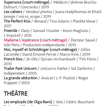
Supernova (court-métrage)
/
Médecin
/ Jérémie Brochu-
Dufourt / Concordia / 2019
Les cahiers
/
Vendeur photos
/ Joana Hadjithomas et Khalil
Joreige / micro_scope / 2019
The Perfect Kiss
/
Renaud
/ Tina Adams / Planète bleue /
2017
Freeride
/
Dany
/ Samuel Cloutier - Kevin Magliulo /
L'Impulsif / 2015
Madame L'espérance (court-métrage)
/
Docteur Sauvé
/
Ivàn Peña / Production indépendante / 2015
Moi, myself et Schrödinger (court-métrage)
/
Gilles
Lacombe
/ David Émond-Ferrat / Macro Kino / 2014
French kiss
/
2e rôle
/ Sylvain Archambault / TVA Films /
2010
Trailer Park Unicorn
/
Unicorn’s Father
/ Sid Zanforlin /
Indépendant / 2005
La grande séduction
/
Avocat
/ J.-F. Pouliot / Roger
Frappier / 2003
THÉÂTRE
Les employés (de Olga Ravn)
/
Voix
/ Cédric Bouchard-