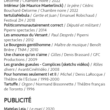
Delorme / Chambre noire / 2022
Intérieur (de Maurice Maeterlinck)
/
le père
/ Cédric
Bouchard-Delorme / Chambre noire / 2022
tertuliaNebula
/
Gertie et Juan
/ Emanuel Robichaud /
Festival ZH / 2018
Politicommunautairement correct
/
Député et militant
/
Piperni spectacles / 2014
Les amoureux du Versant
/
Paul Després
/ Piperni
spectacles / 2012
Le Bourgeois gentilhomme
/
Maître de musique
/ Benoît
Brière / TNM / 2010
Une chance qu'on s'aime
/
Gilles
/ Denis Brassard / GFC
Productions / 2009
Les grandes gueules - Complices (sketchs vidéos)
/
Rôles
divers
/ AvantiCinéVidéo / 2008
Pour hommes seulement I et II
/
Michel
/ Denis LaRocque /
Théâtre de l’Écluse / 1998-2000
Tartuffe
/
Orgon
/ Normand Bissonnette / Théâtre français
de Toronto / 1996
PUBLICITÉ
Matelas Leia
/
Le mari
/ 2020