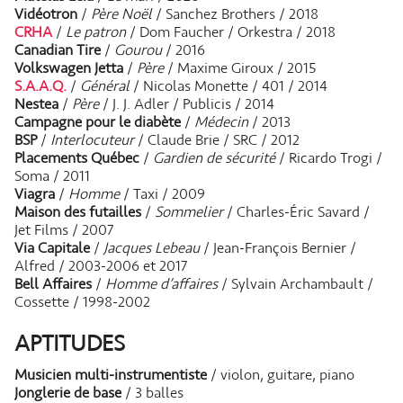
Vidéotron
/
Père Noël
/ Sanchez Brothers / 2018
CRHA
/
Le patron
/ Dom Faucher / Orkestra / 2018
Canadian Tire
/
Gourou
/ 2016
Volkswagen Jetta
/
Père
/ Maxime Giroux / 2015
S.A.A.Q.
/
Général
/ Nicolas Monette / 401 / 2014
Nestea
/
Père
/ J. J. Adler / Publicis / 2014
Campagne pour le diabète
/
Médecin
/ 2013
BSP
/
Interlocuteur
/ Claude Brie / SRC / 2012
Placements Québec
/
Gardien de sécurité
/ Ricardo Trogi /
Soma / 2011
Viagra
/
Homme
/ Taxi / 2009
Maison des futailles
/
Sommelier
/ Charles-Éric Savard /
Jet Films / 2007
Via Capitale
/
Jacques Lebeau
/ Jean-François Bernier /
Alfred / 2003-2006 et 2017
Bell Affaires
/
Homme d’affaires
/ Sylvain Archambault /
Cossette / 1998-2002
APTITUDES
Musicien multi-instrumentiste
/ violon, guitare, piano
Jonglerie de base
/ 3 balles