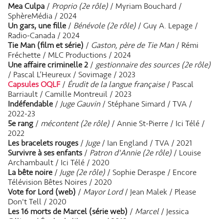
Mea Culpa
/
Proprio (2e rôle)
/ Myriam Bouchard /
SphèreMédia / 2024
Un gars, une fille
/
Bénévole (2e rôle)
/ Guy A. Lepage /
Radio-Canada / 2024
Tie Man (film et série)
/
Gaston, père de Tie Man
/ Rémi
Fréchette / MLC Productions / 2024
Une affaire criminelle 2
/
gestionnaire des sources (2e rôle)
/ Pascal L’Heureux / Sovimage / 2023
Capsules OQLF
/
Érudit de la langue française
/ Pascal
Barriault / Camille Montreuil / 2023
Indéfendable
/
Juge Gauvin
/ Stéphane Simard / TVA /
2022-23
5e rang
/
mécontent (2e rôle)
/ Annie St-Pierre / Ici Télé /
2022
Les bracelets rouges
/
Juge
/ Ian England / TVA / 2021
Survivre à ses enfants
/
Patron d'Annie (2e rôle)
/ Louise
Archambault / Ici Télé / 2020
La bête noire
/
Juge (2e rôle)
/ Sophie Deraspe / Encore
Télévision Bêtes Noires / 2020
Vote for Lord (web)
/
Mayor Lord
/ Jean Malek / Please
Don't Tell / 2020
Les 16 morts de Marcel (série web)
/
Marcel
/ Jessica