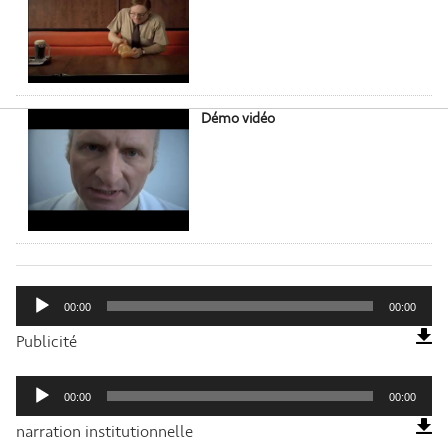
Démo vidéo
Lecteur
audio
00:00
00:00
Publicité
Lecteur
audio
00:00
00:00
narration institutionnelle