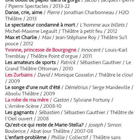
/ Piperni Spectacles / 2013-22
Danse, crie, aime
/
Pierre
/ Jonathan Charbonneau / H2O
Théâtre / 2013
Le spectateur condamné à mort
/
L'homme aux billets
/
Michel-Maxime Legault / Théâtre à petit feu / 2012
Max et Charlie
/
Max
/ Jean-Stéphane Roy / Théâtre Su'l
pouce / 2012
Yvonne, princesse de Bourgogne
/
Innocent
/ Louis-Karl
Tremblay / Théâtre Point d'orgue / 2011
Les amateurs de sports
/
Patrick
/ Sébastien Gauthier / Le
Grand Théâtre Ottoman / 2010
Les Zurbains
/
David
/ Monique Gosselin / Théâtre le clou!
/ 2009
Le songe d'une nuit d'été
/
Démétrius
/ Serge Mandeville /
Absolu Théâtre / 2009
La robe de ma mère
/
Gaston
/ Sylviane Fortuny /
L'Arrière-Scène / 2008-10
Les gagnants
/
Sébastien
/ Sébastien Gauthier / Théâtre de
l'Oeil ouvert / 2008
Qu'est-ce qui reste de Marie-Stella?
/
Joseph
/ Simon
Boulerice / Abat-Jour Théâtre / 2007-08
L'enfant-problème
/
Phillie
/ Collectif / Théâtre sans