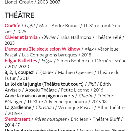
Lionel-Groulx / 2003-2007
THÉÂTRE
One1ife
/
Light
/ Marc-André Brunet / Théâtre tombé du
ciel / 2025
Olivier et Jamila
/
Olivier
/ Talia Hallmona / Théâtre Fêlé /
2025
L'amour au 21e siècle selon Wikihow
/
Max
/ Véronique
Pascal / Les Compagnons baroques / 2018
Edgar Paillettes
/
Edgar
/ Simon Boulerice / L'Arrière-Scène
/ 2017-2020
3, 2, 1, coupez!
/
Spanex
/ Mathieu Quesnel / Théâtre du
Futur / 2017
La loi de la jungle (Théâtre tout court)
/
Phil
/ Édith
Arvisais / Absolu Théâtre / Petite Licorne / 2016
Anne la maison aux pignons verts
/
Charlie
/ Frédéric
Bélanger / Théâtre Advienne que pourra / 2015-18
La gardienne
/
Christian
/ Véronique Pascal / All in théâtre
/ 2015-17
S'embrasent
/
Rôles multiples
/ Éric Jean / Théâtre Bluff /
2014-17
Une boule de papier dans la gorge
/
Jacob
/ Jacques Piperni