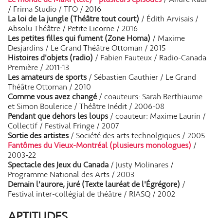
/ Frima Studio / TFO / 2016
La loi de la jungle (Théâtre tout court)
/ Édith Arvisais /
Absolu Théâtre / Petite Licorne / 2016
Les petites filles qui fument (Zone Homa)
/ Maxime
Desjardins / Le Grand Théâtre Ottoman / 2015
Histoires d'objets (radio)
/ Fabien Fauteux / Radio-Canada
Première / 2011-13
Les amateurs de sports
/ Sébastien Gauthier / Le Grand
Théâtre Ottoman / 2010
Comme vous avez changé
/ coauteurs: Sarah Berthiaume
et Simon Boulerice / Théâtre Inédit / 2006-08
Pendant que dehors les loups
/ coauteur: Maxime Laurin /
Collectif / Festival Fringe / 2007
Sortie des artistes
/ Société des arts technolgiques / 2005
Fantômes du Vieux-Montréal (plusieurs monologues)
/
2003-22
Spectacle des Jeux du Canada
/ Justy Molinares /
Programme National des Arts / 2003
Demain l'aurore, juré (Texte lauréat de l'Égrégore)
/
Festival inter-collégial de théâtre / RIASQ / 2002
APTITUDES