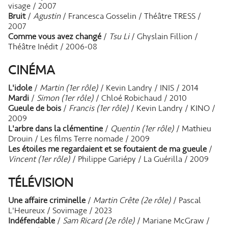
visage / 2007
Bruit
/
Agustin
/ Francesca Gosselin / Théâtre TRESS /
2007
Comme vous avez changé
/
Tsu Li
/ Ghyslain Fillion /
Théâtre Inédit / 2006-08
CINÉMA
L'idole
/
Martin (1er rôle)
/ Kevin Landry / INIS / 2014
Mardi
/
Simon (1er rôle)
/ Chloé Robichaud / 2010
Gueule de bois
/
Francis (1er rôle)
/ Kevin Landry / KINO /
2009
L'arbre dans la clémentine
/
Quentin (1er rôle)
/ Mathieu
Drouin / Les films Terre nomade / 2009
Les étoiles me regardaient et se foutaient de ma gueule
/
Vincent (1er rôle)
/ Philippe Gariépy / La Guérilla / 2009
TÉLÉVISION
Une affaire criminelle
/
Martin Crête (2e rôle)
/ Pascal
L'Heureux / Sovimage / 2023
Indéfendable
/
Sam Ricard (2e rôle)
/ Mariane McGraw /