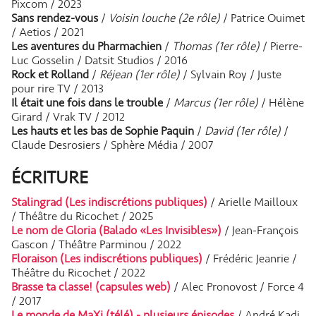
Pixcom / 2023
Sans rendez-vous
/
Voisin louche (2e rôle)
/ Patrice Ouimet
/ Aetios / 2021
Les aventures du Pharmachien
/
Thomas (1er rôle)
/ Pierre-
Luc Gosselin / Datsit Studios / 2016
Rock et Rolland
/
Réjean (1er rôle)
/ Sylvain Roy / Juste
pour rire TV / 2013
Il était une fois dans le trouble
/
Marcus (1er rôle)
/ Hélène
Girard / Vrak TV / 2012
Les hauts et les bas de Sophie Paquin
/
David (1er rôle)
/
Claude Desrosiers / Sphère Média / 2007
ÉCRITURE
Stalingrad (Les indiscrétions publiques)
/ Arielle Mailloux
/ Théâtre du Ricochet / 2025
Le nom de Gloria (Balado «Les Invisibles»)
/ Jean-François
Gascon / Théâtre Parminou / 2022
Floraison (Les indiscrétions publiques)
/ Frédéric Jeanrie /
Théâtre du Ricochet / 2022
Brasse ta classe! (capsules web)
/ Alec Pronovost / Force 4
/ 2017
Le monde de MaXi (télé) - plusieurs épisodes
/ André Kadi