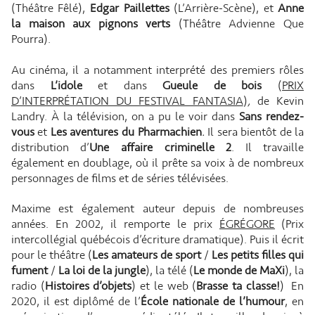
(Théâtre Fêlé),
Edgar Paillettes
(L’Arrière-Scène), et
Anne
la maison aux pignons verts
(Théâtre Advienne Que
Pourra).
Au cinéma, il a notamment interprété des premiers rôles
dans
L’i
dole
et dans
Gueule de bois
(
PRIX
D’INTERPRÉTATION DU FESTIVAL FANTASIA
)
,
de Kevin
Landry. À la télévision, on a pu le voir dans
Sans rendez-
vous
et
Les aventures du Pharmachien
.
Il sera bientôt de la
distribution d’
Une affaire criminelle 2
. Il travaille
également en doublage, où il prête sa voix à de nombreux
personnages de films et de séries télévisées.
Maxime est également auteur depuis de nombreuses
années. En 2002, il remporte le prix
ÉGRÉGORE
(Prix
intercollégial québécois d’écriture dramatique). Puis il écrit
pour le théâtre (
Les amateurs de sport
/
Les petits filles qui
fument
/
La loi de la jungle
), la télé (
Le monde de MaXi
), la
radio (
Histoires d’objets
) et le web (
Brasse ta classe!
) En
2020, il est diplômé de l’
École nationale de l’humour
, en