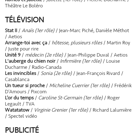
Théâtre Le Boléro
TÉLÉVISION
Stat II
/
Anaïs (1er rôle)
/ Jean-Marc Piché, Danièle Méthot
/ Aetios
Arrange-toi avec ça
/
hôtesse, plusieurs rôles
/ Martin Roy
/ Juste pour rire
Unité 9
/
médecin (2e rôle)
/ Jean-Philippe Duval / Aetios
L'auberge du chien noir
/
Infirmière (1er rôle)
/ Louise
Ducharme / Radio-Canada
Les invincibles
/
Sonia (2e rôle)
/ Jean-François Rivard /
Casablanca
Un tueur si proche
/
Micheline Cuerrier (1er rôle)
/ Frédérik
D’Amours / Pixcom
L’or du temps
/
Caroline St-Germain (1er rôle)
/ Roger
Legault / TVA
Watatatow
/
Virginie Grenier (1er rôle)
/ Richard Lalumière
/ Spectel vidéo
PUBLICITÉ