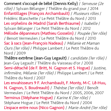
Comment s’occupé de bébé (Dennis Kelly)
/
Serveuse (2e
rôle)
/ Sylvain Bélanger / Théâtre du grand jour / 2014
Enfantillages (François Archambault)
/
Plusieurs rôles
/
Frédéric Blanchette / Le Petit Théâtre du Nord / 2013
Les orphelins de Madrid (Sarah Berthiaume)
/
Isabelle
/
Sylvain Bélanger / Le Petit Théâtre du Nord / 2012
Mélodie dépanneurs (Mathieu Gosselin)
/
Poupée (1er rôle)
/ Benoit Vermeulen / Le Petit Théâtre du Nord / 2010
Sac à sacs (Jean-François Nadeau)
/
Mélanie et Maman
Ours (1er rôle)
/ Philippe Lambert / Le Petit Théâtre du
Nord / 2009
Théâtre extrême (Jean-Guy Legault)
/
candidate (1er rôle)
/
Jean-Guy Legault / Théâtre du Vaisseau d'or / 2008
Semi-détaché (de F. Britt, N. Gagnon et S. Hogue)
/
Justine,
infirmière, Mélanie (1er rôle)
/ Philippe Lambert / Le Petit
Théâtre du Nord / 2007
Les envahisseurs 9 F. Archambault, F. Monty, M-C. Lê-Huu,
N. Gagnon, S. Boudreault)
/
Thérèse (1er rôle)
/ Benoît
Vermeulen / Le Petit Théâtre du Nord / 2005, 2006, 2007
Terminus (Stéphane Hogue)
/
Karine K (1er rôle)
/
Stéphane Hogue / Le Petit Théâtre du Nord / 2004
L’espace entre nous (Nico Gagnon)
/
Marie-André (1er rôle)