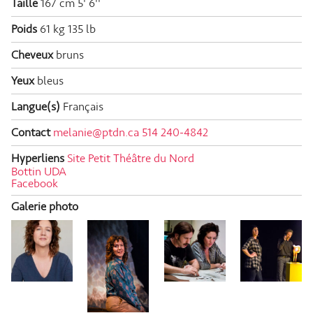
Taille
167 cm
5' 6''
Poids
61 kg
135 lb
Cheveux
bruns
Yeux
bleus
Langue(s)
Français
Contact
melanie@ptdn.ca
514 240-4842
Hyperliens
Site Petit Théâtre du Nord
Bottin UDA
Facebook
Galerie photo