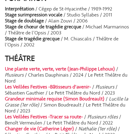
Interprétation
/ Cégep de St-Hyacinthe / 1989-1992
Stage surimpression vocale
/ Studio Syllabes / 2011
Stage de doublage
/ Alain Zouvi / 2006
Stage de chœur de tragédie grecque
/ Michael Marmarinos
/ Théâtre de l’Opsis / 2003
Stage de tragédie grecque
/ M. Chiascalis / Théâtre de
l’Opsis / 2002
THÉÂTRE
Une plante verte, verte, verte (Jean-Philippe Lehoux)
/
Plusieurs
/ Charles Dauphinais / 2024 / Le Petit Théâtre du
Nord
Les Veillées Festives -Bâtisseurs d'avenir-
/
Plusieurs
/
Sébastien Gauthier / Le Petit Théâtre du Nord / 2023
Grandeur minimale requise (Simon Boudreault)
/
Lucille la
Grasse (1er rôle)
/ Simon Boudreault / Le Petit Théâtre du
Nord / 2023
Les Veillées Festives -Tracer sa route-
/
Plusieurs rôles
/
Benoît Vermeulen / Le Petit Théâtre du Nord / 2022
Changer de vie (Catherine Léger)
/
Nathalie (1er rôle)
/