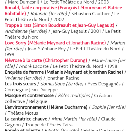
/ Marc Dumesnil / Le Petit Théâtre du Nord / 2003
Ronald, fable corporative (François Létourneau et Patrice
Robitaille)
/
Rolande (1er rôle)
/ Sébastien Gauthier / Le
Petit Théâtre du Nord / 2002
Trappe à rats (Simon Boudreault et Jean-Guy Legault)
/
Andréanne (1er rôle)
/ Jean-Guy Legault / 2001 / Le Petit
Théâtre du Nord
Love Sorry (Mélanie Maynard et Jonathan Racine)
/
Marion
(1er rôle)
/ Jean-Stéphane Roy / Le Petit Théâtre du Nord /
1999
Névrose à la carte (Christopher Durang)
/
Marie-Laure (1er
rôle)
/ André Lacoste / Le Petit Théâtre du Nord / 1998
Enquête de femme (Mélanie Maynard et Jonathan Racine)
/
Vivianne (1er rôle)
/ Jonathan Racine
Les trois sœurs
/
domestique (2e rôle)
/ Yves Desgagnés /
Compagnie Jean-Duceppe
Masque et contremasse
/
Rôles multiples
/ Création
collective / Belgique
L’environronnement (Hélène Ducharme)
/
Sophie (1er rôle)
/ Théâtre Motus
La cantatrice chauve
/
Mme Martin (1er rôle)
/ Claude
Gagnon / Troupe de l’Excès-Taira
Roméo et Juliette
/
Juliette (1er rôle)
/ Hélène Ducharme /